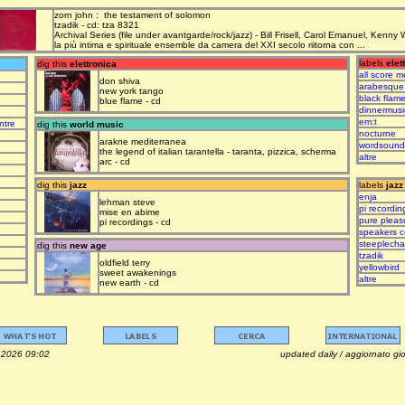
zorn john : the testament of solomon
tzadik - cd: tza 8321
Archival Series (file under avantgarde/rock/jazz) - Bill Frisell, Carol Emanuel, Kenny
la più intima e spirituale ensemble da camera del XXI secolo riitorna con ...
labels
elet
dig this
elettronica
all score m
don shiva
arabesque
new york tango
black flam
blue flame - cd
dinnermusi
em:t
ntre
dig this
world music
nocturne
arakne mediterranea
wordsound
the legend of italian tarantella - taranta, pizzica, scherma
altre
arc - cd
dig this
jazz
labels
jazz
enja
lehman steve
pi recordin
mise en abime
pure pleas
pi recordings - cd
speakers c
steeplech
dig this
new age
tzadik
oldfield terry
yellowbird
sweet awakenings
altre
new earth - cd
osto 2026 09:02 updated daily / aggiornato giorna