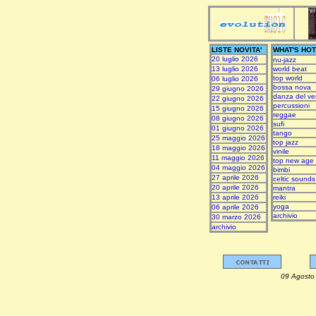
LISTE NOVITA'
WHAT'S HOT
20 luglio 2026
nu-jazz
13 luglio 2026
world beat
top world
06 luglio 2026
bossa nova
29 giugno 2026
danza del ve
22 giugno 2026
percussioni
15 giugno 2026
reggae
08 giugno 2026
sufi
01 giugno 2026
tango
25 maggio 2026
top jazz
18 maggio 2026
vinile
11 maggio 2026
top new age
04 maggio 2026
bimbi
27 aprile 2026
celtic sounds
20 aprile 2026
mantra
13 aprile 2026
reiki
yoga
06 aprile 2026
archivio
30 marzo 2026
archivio
09 Ag