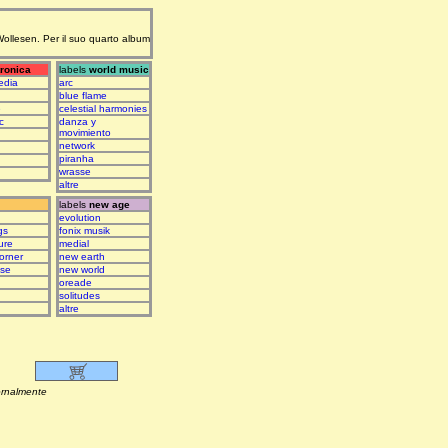
 Wollesen. Per il suo quarto album
tronica
labels
world music
edia
arc
blue flame
e
celestial harmonies
c
danza y
movimiento
network
piranha
wrasse
altre
labels
new age
evolution
gs
fonix musik
ure
medial
orner
new earth
ase
new world
oreade
solitudes
altre
lmente