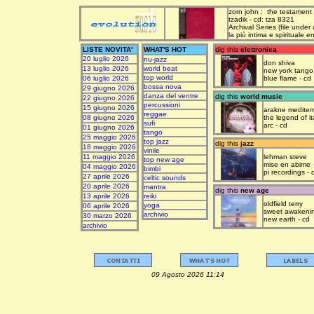
zorn john : the testament
tzadik - cd: tza 8321
Archival Series (file under
la più intima e spirituale 
LISTE NOVITA'
WHAT'S HOT
dig this
elettronica
20 luglio 2026
nu-jazz
don shiva
13 luglio 2026
world beat
new york tango
top world
06 luglio 2026
blue flame - cd
bossa nova
29 giugno 2026
danza del ventre
dig this
world music
22 giugno 2026
percussioni
15 giugno 2026
arakne mediter
reggae
08 giugno 2026
the legend of it
sufi
arc - cd
01 giugno 2026
tango
25 maggio 2026
top jazz
dig this
jazz
18 maggio 2026
vinile
11 maggio 2026
lehman steve
top new age
mise en abime
04 maggio 2026
bimbi
pi recordings - 
27 aprile 2026
celtic sounds
20 aprile 2026
mantra
dig this
new age
13 aprile 2026
reiki
oldfield terry
yoga
06 aprile 2026
sweet awakeni
archivio
30 marzo 2026
new earth - cd
archivio
09 Agosto 2026 11:14 upda