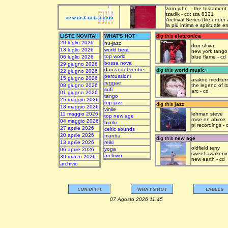
zorn john : the testament
tzadik - cd: tza 8321
Archival Series (file under
la più intima e spirituale 
LISTE NOVITA'
WHAT'S HOT
dig this
elettronica
20 luglio 2026
nu-jazz
don shiva
13 luglio 2026
world beat
new york tango
top world
06 luglio 2026
blue flame - cd
bossa nova
29 giugno 2026
danza del ventre
dig this
world music
22 giugno 2026
percussioni
15 giugno 2026
arakne mediter
reggae
08 giugno 2026
the legend of it
sufi
arc - cd
01 giugno 2026
tango
25 maggio 2026
top jazz
dig this
jazz
18 maggio 2026
vinile
11 maggio 2026
lehman steve
top new age
mise en abime
04 maggio 2026
bimbi
pi recordings - 
27 aprile 2026
celtic sounds
20 aprile 2026
mantra
dig this
new age
13 aprile 2026
reiki
oldfield terry
yoga
06 aprile 2026
sweet awakeni
archivio
30 marzo 2026
new earth - cd
archivio
07 Agosto 2026 11:45 upda