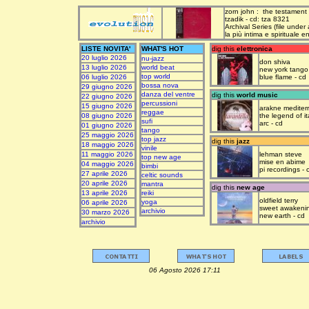
zorn john : the testament
tzadik - cd: tza 8321
Archival Series (file under
la più intima e spirituale 
LISTE NOVITA'
WHAT'S HOT
dig this
elettronica
20 luglio 2026
nu-jazz
don shiva
13 luglio 2026
world beat
new york tango
top world
06 luglio 2026
blue flame - cd
bossa nova
29 giugno 2026
danza del ventre
dig this
world music
22 giugno 2026
percussioni
15 giugno 2026
arakne mediter
reggae
08 giugno 2026
the legend of it
sufi
arc - cd
01 giugno 2026
tango
25 maggio 2026
top jazz
dig this
jazz
18 maggio 2026
vinile
11 maggio 2026
lehman steve
top new age
mise en abime
04 maggio 2026
bimbi
pi recordings - 
27 aprile 2026
celtic sounds
20 aprile 2026
mantra
dig this
new age
13 aprile 2026
reiki
oldfield terry
yoga
06 aprile 2026
sweet awakeni
archivio
30 marzo 2026
new earth - cd
archivio
06 Agosto 2026 17:11 upda