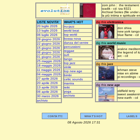
zorn john : the testament
tzadik - cd: tza 8321
Archival Series (file under
la più intima e spirituale 
LISTE NOVITA'
WHAT'S HOT
dig this
elettronica
20 luglio 2026
nu-jazz
don shiva
13 luglio 2026
world beat
new york tango
top world
06 luglio 2026
blue flame - cd
bossa nova
29 giugno 2026
danza del ventre
dig this
world music
22 giugno 2026
percussioni
15 giugno 2026
arakne mediter
reggae
08 giugno 2026
the legend of it
sufi
arc - cd
01 giugno 2026
tango
25 maggio 2026
top jazz
dig this
jazz
18 maggio 2026
vinile
11 maggio 2026
lehman steve
top new age
mise en abime
04 maggio 2026
bimbi
pi recordings - 
27 aprile 2026
celtic sounds
20 aprile 2026
mantra
dig this
new age
13 aprile 2026
reiki
oldfield terry
yoga
06 aprile 2026
sweet awakeni
archivio
30 marzo 2026
new earth - cd
archivio
08 Agosto 2026 17:31 upda