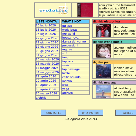
zorn john : the testament
tzadik - cd: tza 8321
Archival Series (file under
la più intima e spirituale 
LISTE NOVITA'
WHAT'S HOT
dig this
elettronica
20 luglio 2026
nu-jazz
don shiva
13 luglio 2026
world beat
new york tango
top world
06 luglio 2026
blue flame - cd
bossa nova
29 giugno 2026
danza del ventre
dig this
world music
22 giugno 2026
percussioni
15 giugno 2026
arakne mediter
reggae
08 giugno 2026
the legend of it
sufi
arc - cd
01 giugno 2026
tango
25 maggio 2026
top jazz
dig this
jazz
18 maggio 2026
vinile
11 maggio 2026
lehman steve
top new age
mise en abime
04 maggio 2026
bimbi
pi recordings - 
27 aprile 2026
celtic sounds
20 aprile 2026
mantra
dig this
new age
13 aprile 2026
reiki
oldfield terry
yoga
06 aprile 2026
sweet awakeni
archivio
30 marzo 2026
new earth - cd
archivio
06 Agosto 2026 21:44 upda