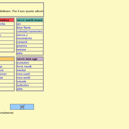
 Wollesen. Per il suo quarto album
tronica
labels
world music
edia
arc
blue flame
e
celestial harmonies
c
danza y
movimiento
network
piranha
wrasse
altre
labels
new age
evolution
gs
fonix musik
ure
medial
orner
new earth
ase
new world
oreade
solitudes
altre
lmente