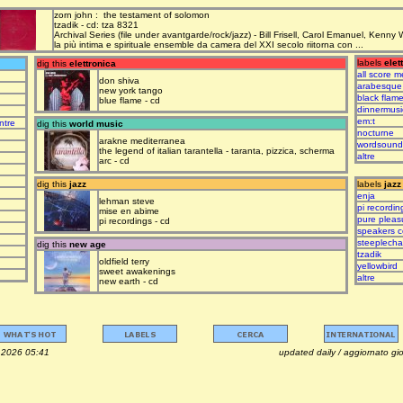
zorn john : the testament of solomon
tzadik - cd: tza 8321
Archival Series (file under avantgarde/rock/jazz) - Bill Frisell, Carol Emanuel, Kenny
la più intima e spirituale ensemble da camera del XXI secolo riitorna con ...
labels
elet
dig this
elettronica
all score m
don shiva
arabesque
new york tango
black flam
blue flame - cd
dinnermusi
em:t
ntre
dig this
world music
nocturne
arakne mediterranea
wordsound
the legend of italian tarantella - taranta, pizzica, scherma
altre
arc - cd
dig this
jazz
labels
jazz
enja
lehman steve
pi recordin
mise en abime
pure pleas
pi recordings - cd
speakers c
steeplech
dig this
new age
tzadik
oldfield terry
yellowbird
sweet awakenings
altre
new earth - cd
osto 2026 05:41 updated daily / aggiornato giorna