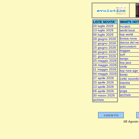
LISTE NOVITA'
WHAT'S HOT
20 luglio 2026
nu-jazz
13 luglio 2026
world beat
top world
06 luglio 2026
bossa nova
29 giugno 2026
danza del ve
22 giugno 2026
percussioni
15 giugno 2026
reggae
08 giugno 2026
sufi
01 giugno 2026
tango
25 maggio 2026
top jazz
18 maggio 2026
vinile
11 maggio 2026
top new age
04 maggio 2026
bimbi
27 aprile 2026
celtic sounds
20 aprile 2026
mantra
13 aprile 2026
reiki
yoga
06 aprile 2026
archivio
30 marzo 2026
archivio
08 Ag