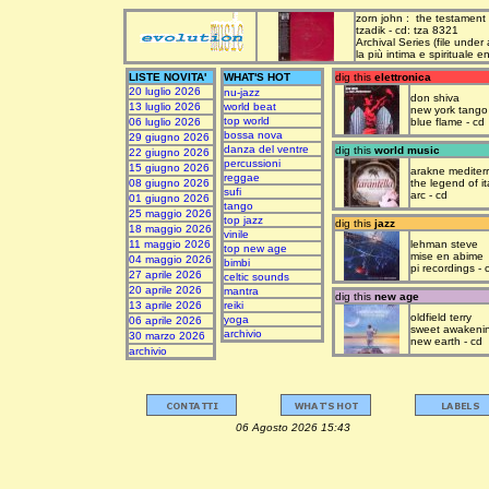
zorn john : the testament
tzadik - cd: tza 8321
Archival Series (file under
la più intima e spirituale 
LISTE NOVITA'
WHAT'S HOT
dig this
elettronica
20 luglio 2026
nu-jazz
don shiva
13 luglio 2026
world beat
new york tango
top world
06 luglio 2026
blue flame - cd
bossa nova
29 giugno 2026
danza del ventre
dig this
world music
22 giugno 2026
percussioni
15 giugno 2026
arakne mediter
reggae
08 giugno 2026
the legend of it
sufi
arc - cd
01 giugno 2026
tango
25 maggio 2026
top jazz
dig this
jazz
18 maggio 2026
vinile
11 maggio 2026
lehman steve
top new age
mise en abime
04 maggio 2026
bimbi
pi recordings - 
27 aprile 2026
celtic sounds
20 aprile 2026
mantra
dig this
new age
13 aprile 2026
reiki
oldfield terry
yoga
06 aprile 2026
sweet awakeni
archivio
30 marzo 2026
new earth - cd
archivio
06 Agosto 2026 15:43 upda