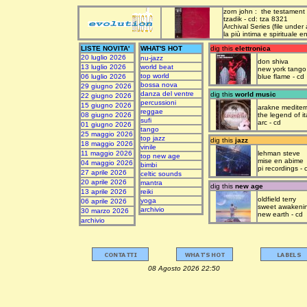
zorn john : the testament
tzadik - cd: tza 8321
Archival Series (file under
la più intima e spirituale 
LISTE NOVITA'
WHAT'S HOT
dig this
elettronica
20 luglio 2026
nu-jazz
don shiva
13 luglio 2026
world beat
new york tango
top world
06 luglio 2026
blue flame - cd
bossa nova
29 giugno 2026
danza del ventre
dig this
world music
22 giugno 2026
percussioni
15 giugno 2026
arakne mediter
reggae
08 giugno 2026
the legend of it
sufi
arc - cd
01 giugno 2026
tango
25 maggio 2026
top jazz
dig this
jazz
18 maggio 2026
vinile
11 maggio 2026
lehman steve
top new age
mise en abime
04 maggio 2026
bimbi
pi recordings - 
27 aprile 2026
celtic sounds
20 aprile 2026
mantra
dig this
new age
13 aprile 2026
reiki
oldfield terry
yoga
06 aprile 2026
sweet awakeni
archivio
30 marzo 2026
new earth - cd
archivio
08 Agosto 2026 22:50 upda