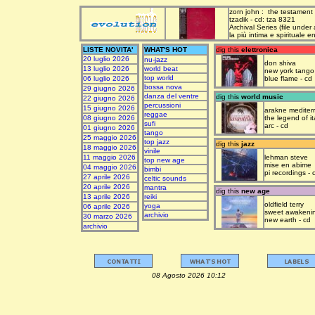
zorn john : the testament
tzadik - cd: tza 8321
Archival Series (file under
la più intima e spirituale 
LISTE NOVITA'
WHAT'S HOT
dig this
elettronica
20 luglio 2026
nu-jazz
don shiva
13 luglio 2026
world beat
new york tango
top world
06 luglio 2026
blue flame - cd
bossa nova
29 giugno 2026
danza del ventre
dig this
world music
22 giugno 2026
percussioni
15 giugno 2026
arakne mediter
reggae
08 giugno 2026
the legend of it
sufi
arc - cd
01 giugno 2026
tango
25 maggio 2026
top jazz
dig this
jazz
18 maggio 2026
vinile
11 maggio 2026
lehman steve
top new age
mise en abime
04 maggio 2026
bimbi
pi recordings - 
27 aprile 2026
celtic sounds
20 aprile 2026
mantra
dig this
new age
13 aprile 2026
reiki
oldfield terry
yoga
06 aprile 2026
sweet awakeni
archivio
30 marzo 2026
new earth - cd
archivio
08 Agosto 2026 10:12 upda