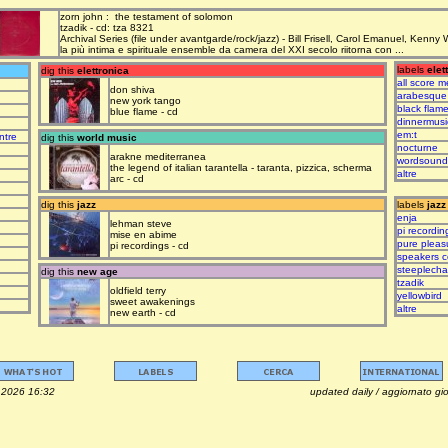
zorn john : the testament of solomon
tzadik - cd: tza 8321
Archival Series (file under avantgarde/rock/jazz) - Bill Frisell, Carol Emanuel, Kenny
la più intima e spirituale ensemble da camera del XXI secolo riitorna con ...
labels
elet
dig this
elettronica
all score m
don shiva
arabesque
new york tango
black flam
blue flame - cd
dinnermusi
em:t
ntre
dig this
world music
nocturne
arakne mediterranea
wordsound
the legend of italian tarantella - taranta, pizzica, scherma
altre
arc - cd
dig this
jazz
labels
jazz
enja
lehman steve
pi recordin
mise en abime
pure pleas
pi recordings - cd
speakers c
steeplech
dig this
new age
tzadik
oldfield terry
yellowbird
sweet awakenings
altre
new earth - cd
osto 2026 16:32 updated daily / aggiornato giorna