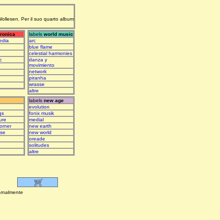
 Wollesen. Per il suo quarto album
tronica
labels
world music
edia
arc
blue flame
e
celestial harmonies
c
danza y
movimiento
network
piranha
wrasse
altre
labels
new age
evolution
gs
fonix musik
ure
medial
orner
new earth
ase
new world
oreade
solitudes
altre
lmente