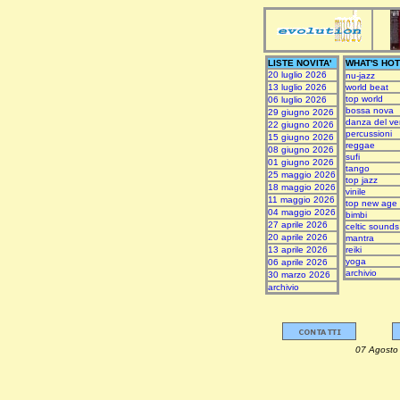
LISTE NOVITA'
WHAT'S HOT
20 luglio 2026
nu-jazz
13 luglio 2026
world beat
top world
06 luglio 2026
bossa nova
29 giugno 2026
danza del ve
22 giugno 2026
percussioni
15 giugno 2026
reggae
08 giugno 2026
sufi
01 giugno 2026
tango
25 maggio 2026
top jazz
18 maggio 2026
vinile
11 maggio 2026
top new age
04 maggio 2026
bimbi
27 aprile 2026
celtic sounds
20 aprile 2026
mantra
13 aprile 2026
reiki
yoga
06 aprile 2026
archivio
30 marzo 2026
archivio
07 Ag