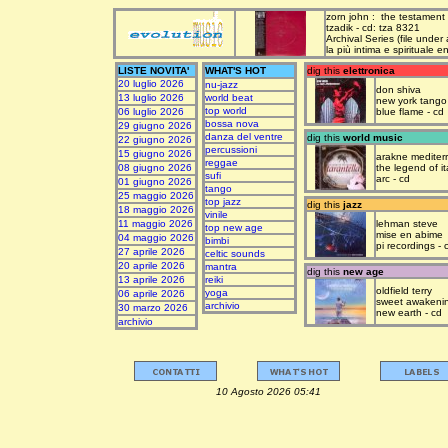
zorn john : the testament
tzadik - cd: tza 8321
Archival Series (file under
la più intima e spirituale 
LISTE NOVITA'
WHAT'S HOT
dig this
elettronica
20 luglio 2026
nu-jazz
don shiva
13 luglio 2026
world beat
new york tango
top world
06 luglio 2026
blue flame - cd
bossa nova
29 giugno 2026
danza del ventre
dig this
world music
22 giugno 2026
percussioni
15 giugno 2026
arakne mediter
reggae
08 giugno 2026
the legend of it
sufi
arc - cd
01 giugno 2026
tango
25 maggio 2026
top jazz
dig this
jazz
18 maggio 2026
vinile
11 maggio 2026
lehman steve
top new age
mise en abime
04 maggio 2026
bimbi
pi recordings - 
27 aprile 2026
celtic sounds
20 aprile 2026
mantra
dig this
new age
13 aprile 2026
reiki
oldfield terry
yoga
06 aprile 2026
sweet awakeni
archivio
30 marzo 2026
new earth - cd
archivio
10 Agosto 2026 05:41 upda