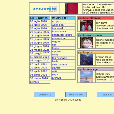
zorn john : the testament
tzadik - cd: tza 8321
Archival Series (file under
la più intima e spirituale 
LISTE NOVITA'
WHAT'S HOT
dig this
elettronica
20 luglio 2026
nu-jazz
don shiva
13 luglio 2026
world beat
new york tango
top world
06 luglio 2026
blue flame - cd
bossa nova
29 giugno 2026
danza del ventre
dig this
world music
22 giugno 2026
percussioni
15 giugno 2026
arakne mediter
reggae
08 giugno 2026
the legend of it
sufi
arc - cd
01 giugno 2026
tango
25 maggio 2026
top jazz
dig this
jazz
18 maggio 2026
vinile
11 maggio 2026
lehman steve
top new age
mise en abime
04 maggio 2026
bimbi
pi recordings - 
27 aprile 2026
celtic sounds
20 aprile 2026
mantra
dig this
new age
13 aprile 2026
reiki
oldfield terry
yoga
06 aprile 2026
sweet awakeni
archivio
30 marzo 2026
new earth - cd
archivio
09 Agosto 2026 12:11 upda