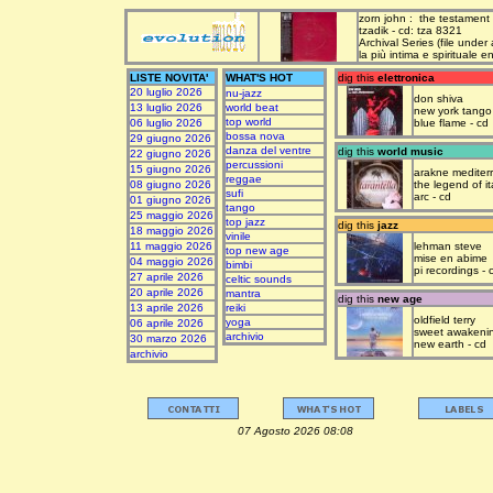
zorn john : the testament
tzadik - cd: tza 8321
Archival Series (file under
la più intima e spirituale 
LISTE NOVITA'
WHAT'S HOT
dig this
elettronica
20 luglio 2026
nu-jazz
don shiva
13 luglio 2026
world beat
new york tango
top world
06 luglio 2026
blue flame - cd
bossa nova
29 giugno 2026
danza del ventre
dig this
world music
22 giugno 2026
percussioni
15 giugno 2026
arakne mediter
reggae
08 giugno 2026
the legend of it
sufi
arc - cd
01 giugno 2026
tango
25 maggio 2026
top jazz
dig this
jazz
18 maggio 2026
vinile
11 maggio 2026
lehman steve
top new age
mise en abime
04 maggio 2026
bimbi
pi recordings - 
27 aprile 2026
celtic sounds
20 aprile 2026
mantra
dig this
new age
13 aprile 2026
reiki
oldfield terry
yoga
06 aprile 2026
sweet awakeni
archivio
30 marzo 2026
new earth - cd
archivio
07 Agosto 2026 08:08 upda