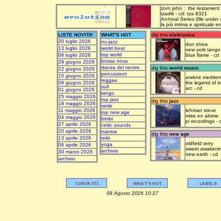
zorn john : the testament
tzadik - cd: tza 8321
Archival Series (file under
la più intima e spirituale 
LISTE NOVITA'
WHAT'S HOT
dig this
elettronica
20 luglio 2026
nu-jazz
don shiva
13 luglio 2026
world beat
new york tango
top world
06 luglio 2026
blue flame - cd
bossa nova
29 giugno 2026
danza del ventre
dig this
world music
22 giugno 2026
percussioni
15 giugno 2026
arakne mediter
reggae
08 giugno 2026
the legend of it
sufi
arc - cd
01 giugno 2026
tango
25 maggio 2026
top jazz
dig this
jazz
18 maggio 2026
vinile
11 maggio 2026
lehman steve
top new age
mise en abime
04 maggio 2026
bimbi
pi recordings - 
27 aprile 2026
celtic sounds
20 aprile 2026
mantra
dig this
new age
13 aprile 2026
reiki
oldfield terry
yoga
06 aprile 2026
sweet awakeni
archivio
30 marzo 2026
new earth - cd
archivio
08 Agosto 2026 10:27 upda