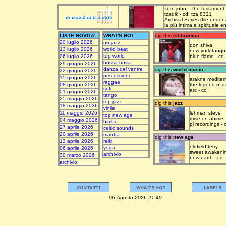
zorn john : the testament
tzadik - cd: tza 8321
Archival Series (file under
la più intima e spirituale 
LISTE NOVITA'
WHAT'S HOT
dig this
elettronica
20 luglio 2026
nu-jazz
don shiva
13 luglio 2026
world beat
new york tango
top world
06 luglio 2026
blue flame - cd
bossa nova
29 giugno 2026
danza del ventre
dig this
world music
22 giugno 2026
percussioni
15 giugno 2026
arakne mediter
reggae
08 giugno 2026
the legend of it
sufi
arc - cd
01 giugno 2026
tango
25 maggio 2026
top jazz
dig this
jazz
18 maggio 2026
vinile
11 maggio 2026
lehman steve
top new age
mise en abime
04 maggio 2026
bimbi
pi recordings - 
27 aprile 2026
celtic sounds
20 aprile 2026
mantra
dig this
new age
13 aprile 2026
reiki
oldfield terry
yoga
06 aprile 2026
sweet awakeni
archivio
30 marzo 2026
new earth - cd
archivio
06 Agosto 2026 21:40 upda