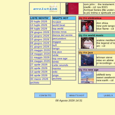
zorn john : the testament
tzadik - cd: tza 8321
Archival Series (file under
la più intima e spirituale 
LISTE NOVITA'
WHAT'S HOT
dig this
elettronica
20 luglio 2026
nu-jazz
don shiva
13 luglio 2026
world beat
new york tango
top world
06 luglio 2026
blue flame - cd
bossa nova
29 giugno 2026
danza del ventre
dig this
world music
22 giugno 2026
percussioni
15 giugno 2026
arakne mediter
reggae
08 giugno 2026
the legend of it
sufi
arc - cd
01 giugno 2026
tango
25 maggio 2026
top jazz
dig this
jazz
18 maggio 2026
vinile
11 maggio 2026
lehman steve
top new age
mise en abime
04 maggio 2026
bimbi
pi recordings - 
27 aprile 2026
celtic sounds
20 aprile 2026
mantra
dig this
new age
13 aprile 2026
reiki
oldfield terry
yoga
06 aprile 2026
sweet awakeni
archivio
30 marzo 2026
new earth - cd
archivio
08 Agosto 2026 14:31 upda