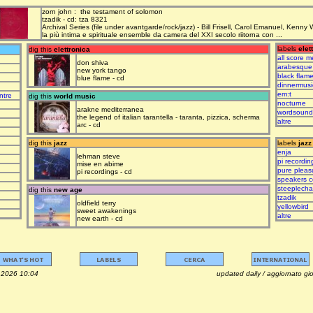
zorn john : the testament of solomon
tzadik - cd: tza 8321
Archival Series (file under avantgarde/rock/jazz) - Bill Frisell, Carol Emanuel, Kenny
la più intima e spirituale ensemble da camera del XXI secolo riitorna con ...
labels
elet
dig this
elettronica
all score m
don shiva
arabesque
new york tango
black flam
blue flame - cd
dinnermusi
em:t
ntre
dig this
world music
nocturne
arakne mediterranea
wordsound
the legend of italian tarantella - taranta, pizzica, scherma
altre
arc - cd
dig this
jazz
labels
jazz
enja
lehman steve
pi recordin
mise en abime
pure pleas
pi recordings - cd
speakers c
steeplech
dig this
new age
tzadik
oldfield terry
yellowbird
sweet awakenings
altre
new earth - cd
osto 2026 10:04 updated daily / aggiornato giorna