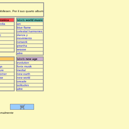
 Wollesen. Per il suo quarto album
tronica
labels
world music
edia
arc
blue flame
e
celestial harmonies
c
danza y
movimiento
network
piranha
wrasse
altre
labels
new age
evolution
gs
fonix musik
ure
medial
orner
new earth
ase
new world
oreade
solitudes
altre
lmente