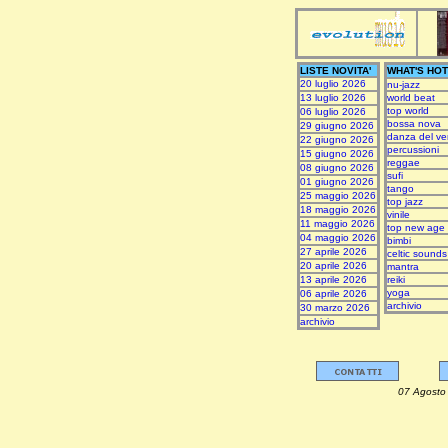
LISTE NOVITA'
WHAT'S HOT
20 luglio 2026
nu-jazz
13 luglio 2026
world beat
top world
06 luglio 2026
bossa nova
29 giugno 2026
danza del ve
22 giugno 2026
percussioni
15 giugno 2026
reggae
08 giugno 2026
sufi
01 giugno 2026
tango
25 maggio 2026
top jazz
18 maggio 2026
vinile
11 maggio 2026
top new age
04 maggio 2026
bimbi
27 aprile 2026
celtic sounds
20 aprile 2026
mantra
13 aprile 2026
reiki
yoga
06 aprile 2026
archivio
30 marzo 2026
archivio
07 Ag