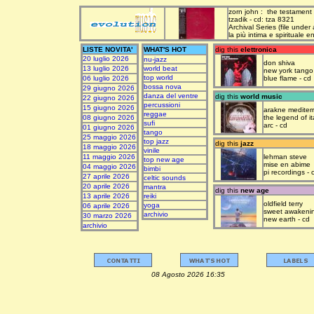
zorn john : the testament
tzadik - cd: tza 8321
Archival Series (file under
la più intima e spirituale 
LISTE NOVITA'
WHAT'S HOT
dig this
elettronica
20 luglio 2026
nu-jazz
don shiva
13 luglio 2026
world beat
new york tango
top world
06 luglio 2026
blue flame - cd
bossa nova
29 giugno 2026
danza del ventre
dig this
world music
22 giugno 2026
percussioni
15 giugno 2026
arakne mediter
reggae
08 giugno 2026
the legend of it
sufi
arc - cd
01 giugno 2026
tango
25 maggio 2026
top jazz
dig this
jazz
18 maggio 2026
vinile
11 maggio 2026
lehman steve
top new age
mise en abime
04 maggio 2026
bimbi
pi recordings - 
27 aprile 2026
celtic sounds
20 aprile 2026
mantra
dig this
new age
13 aprile 2026
reiki
oldfield terry
yoga
06 aprile 2026
sweet awakeni
archivio
30 marzo 2026
new earth - cd
archivio
08 Agosto 2026 16:35 upda