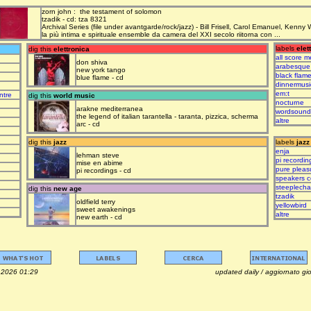
zorn john : the testament of solomon
tzadik - cd: tza 8321
Archival Series (file under avantgarde/rock/jazz) - Bill Frisell, Carol Emanuel, Kenny
la più intima e spirituale ensemble da camera del XXI secolo riitorna con ...
labels
elet
dig this
elettronica
all score m
don shiva
arabesque
new york tango
black flam
blue flame - cd
dinnermusi
em:t
ntre
dig this
world music
nocturne
arakne mediterranea
wordsound
the legend of italian tarantella - taranta, pizzica, scherma
altre
arc - cd
dig this
jazz
labels
jazz
enja
lehman steve
pi recordin
mise en abime
pure pleas
pi recordings - cd
speakers c
steeplech
dig this
new age
tzadik
oldfield terry
yellowbird
sweet awakenings
altre
new earth - cd
osto 2026 01:29 updated daily / aggiornato giorna