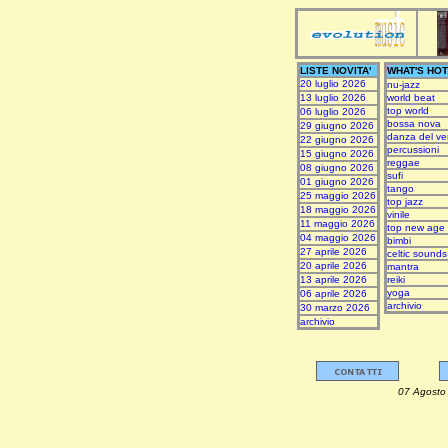
LISTE NOVITA'
WHAT'S HOT
20 luglio 2026
nu-jazz
13 luglio 2026
world beat
top world
06 luglio 2026
bossa nova
29 giugno 2026
danza del ve
22 giugno 2026
percussioni
15 giugno 2026
reggae
08 giugno 2026
sufi
01 giugno 2026
tango
25 maggio 2026
top jazz
18 maggio 2026
vinile
11 maggio 2026
top new age
04 maggio 2026
bimbi
27 aprile 2026
celtic sounds
20 aprile 2026
mantra
13 aprile 2026
reiki
yoga
06 aprile 2026
archivio
30 marzo 2026
archivio
07 Ag