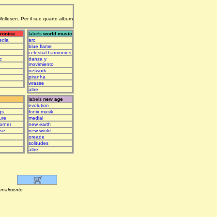
 Wollesen. Per il suo quarto album
tronica
labels
world music
edia
arc
blue flame
e
celestial harmonies
c
danza y
movimiento
network
piranha
wrasse
altre
labels
new age
evolution
gs
fonix musik
ure
medial
orner
new earth
ase
new world
oreade
solitudes
altre
lmente