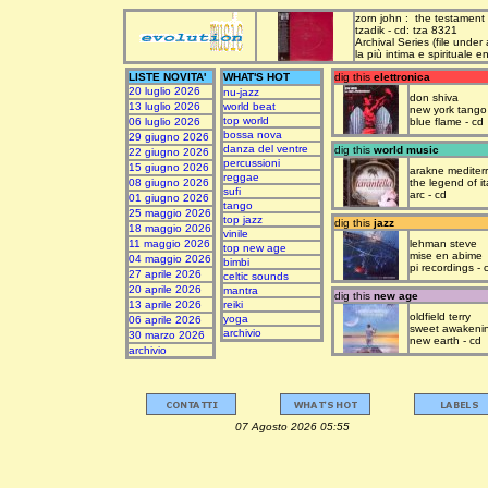
zorn john : the testament
tzadik - cd: tza 8321
Archival Series (file under
la più intima e spirituale 
LISTE NOVITA'
WHAT'S HOT
dig this
elettronica
20 luglio 2026
nu-jazz
don shiva
13 luglio 2026
world beat
new york tango
top world
06 luglio 2026
blue flame - cd
bossa nova
29 giugno 2026
danza del ventre
dig this
world music
22 giugno 2026
percussioni
15 giugno 2026
arakne mediter
reggae
08 giugno 2026
the legend of it
sufi
arc - cd
01 giugno 2026
tango
25 maggio 2026
top jazz
dig this
jazz
18 maggio 2026
vinile
11 maggio 2026
lehman steve
top new age
mise en abime
04 maggio 2026
bimbi
pi recordings - 
27 aprile 2026
celtic sounds
20 aprile 2026
mantra
dig this
new age
13 aprile 2026
reiki
oldfield terry
yoga
06 aprile 2026
sweet awakeni
archivio
30 marzo 2026
new earth - cd
archivio
07 Agosto 2026 05:55 upda