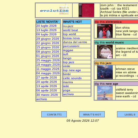
zorn john : the testament
tzadik - cd: tza 8321
Archival Series (file under
la più intima e spirituale 
LISTE NOVITA'
WHAT'S HOT
dig this
elettronica
20 luglio 2026
nu-jazz
don shiva
13 luglio 2026
world beat
new york tango
top world
06 luglio 2026
blue flame - cd
bossa nova
29 giugno 2026
danza del ventre
dig this
world music
22 giugno 2026
percussioni
15 giugno 2026
arakne mediter
reggae
08 giugno 2026
the legend of it
sufi
arc - cd
01 giugno 2026
tango
25 maggio 2026
top jazz
dig this
jazz
18 maggio 2026
vinile
11 maggio 2026
lehman steve
top new age
mise en abime
04 maggio 2026
bimbi
pi recordings - 
27 aprile 2026
celtic sounds
20 aprile 2026
mantra
dig this
new age
13 aprile 2026
reiki
oldfield terry
yoga
06 aprile 2026
sweet awakeni
archivio
30 marzo 2026
new earth - cd
archivio
09 Agosto 2026 12:07 upda