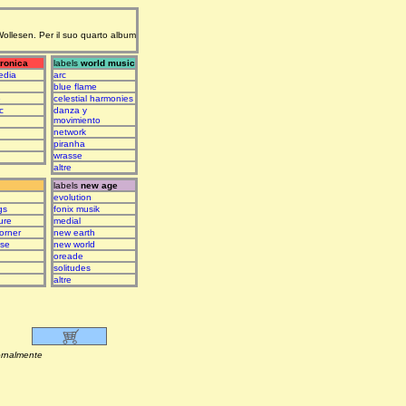
 Wollesen. Per il suo quarto album
tronica
labels
world music
edia
arc
blue flame
e
celestial harmonies
c
danza y
movimiento
network
piranha
wrasse
altre
labels
new age
evolution
gs
fonix musik
ure
medial
orner
new earth
ase
new world
oreade
solitudes
altre
lmente