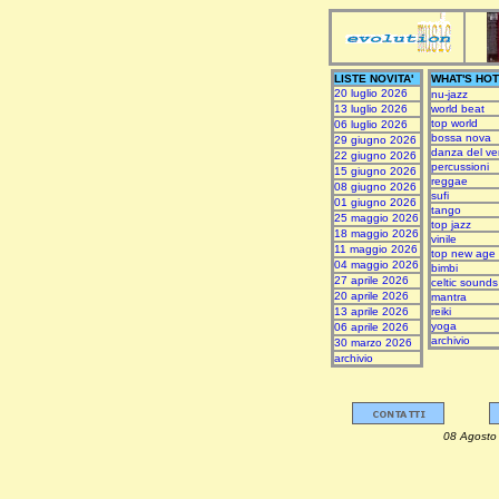
LISTE NOVITA'
WHAT'S HOT
20 luglio 2026
nu-jazz
13 luglio 2026
world beat
top world
06 luglio 2026
bossa nova
29 giugno 2026
danza del ve
22 giugno 2026
percussioni
15 giugno 2026
reggae
08 giugno 2026
sufi
01 giugno 2026
tango
25 maggio 2026
top jazz
18 maggio 2026
vinile
11 maggio 2026
top new age
04 maggio 2026
bimbi
27 aprile 2026
celtic sounds
20 aprile 2026
mantra
13 aprile 2026
reiki
yoga
06 aprile 2026
archivio
30 marzo 2026
archivio
08 Ag