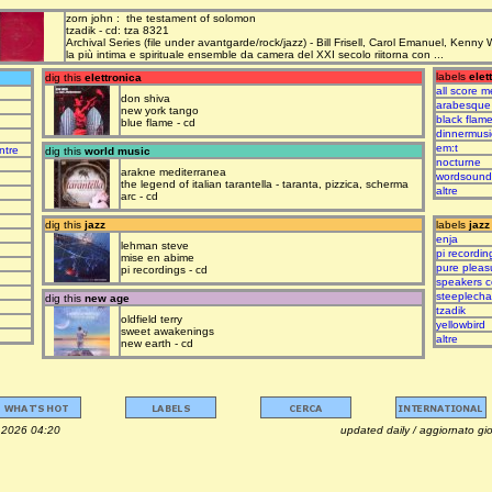
zorn john : the testament of solomon
tzadik - cd: tza 8321
Archival Series (file under avantgarde/rock/jazz) - Bill Frisell, Carol Emanuel, Kenny
la più intima e spirituale ensemble da camera del XXI secolo riitorna con ...
labels
elet
dig this
elettronica
all score m
don shiva
arabesque
new york tango
black flam
blue flame - cd
dinnermusi
em:t
ntre
dig this
world music
nocturne
arakne mediterranea
wordsound
the legend of italian tarantella - taranta, pizzica, scherma
altre
arc - cd
dig this
jazz
labels
jazz
enja
lehman steve
pi recordin
mise en abime
pure pleas
pi recordings - cd
speakers c
steeplech
dig this
new age
tzadik
oldfield terry
yellowbird
sweet awakenings
altre
new earth - cd
osto 2026 04:20 updated daily / aggiornato giorna