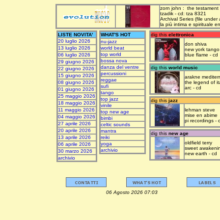
zorn john : the testament
tzadik - cd: tza 8321
Archival Series (file under
la più intima e spirituale 
LISTE NOVITA'
WHAT'S HOT
dig this
elettronica
20 luglio 2026
nu-jazz
don shiva
13 luglio 2026
world beat
new york tango
top world
06 luglio 2026
blue flame - cd
bossa nova
29 giugno 2026
danza del ventre
dig this
world music
22 giugno 2026
percussioni
15 giugno 2026
arakne mediter
reggae
08 giugno 2026
the legend of it
sufi
arc - cd
01 giugno 2026
tango
25 maggio 2026
top jazz
dig this
jazz
18 maggio 2026
vinile
11 maggio 2026
lehman steve
top new age
mise en abime
04 maggio 2026
bimbi
pi recordings - 
27 aprile 2026
celtic sounds
20 aprile 2026
mantra
dig this
new age
13 aprile 2026
reiki
oldfield terry
yoga
06 aprile 2026
sweet awakeni
archivio
30 marzo 2026
new earth - cd
archivio
06 Agosto 2026 07:03 upda