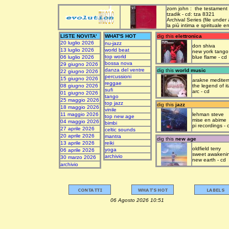
zorn john : the testament
tzadik - cd: tza 8321
Archival Series (file under
la più intima e spirituale 
LISTE NOVITA'
WHAT'S HOT
dig this
elettronica
20 luglio 2026
nu-jazz
don shiva
13 luglio 2026
world beat
new york tango
top world
06 luglio 2026
blue flame - cd
bossa nova
29 giugno 2026
danza del ventre
dig this
world music
22 giugno 2026
percussioni
15 giugno 2026
arakne mediter
reggae
08 giugno 2026
the legend of it
sufi
arc - cd
01 giugno 2026
tango
25 maggio 2026
top jazz
dig this
jazz
18 maggio 2026
vinile
11 maggio 2026
lehman steve
top new age
mise en abime
04 maggio 2026
bimbi
pi recordings - 
27 aprile 2026
celtic sounds
20 aprile 2026
mantra
dig this
new age
13 aprile 2026
reiki
oldfield terry
yoga
06 aprile 2026
sweet awakeni
archivio
30 marzo 2026
new earth - cd
archivio
06 Agosto 2026 10:51 upda