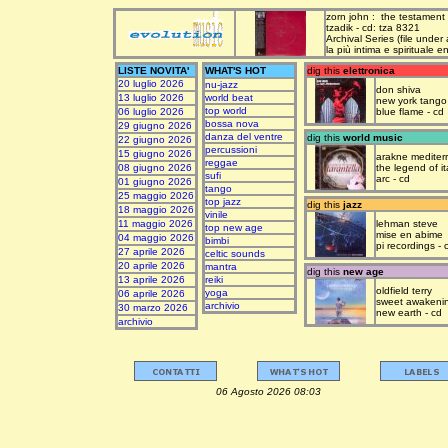
zorn john : the testament
tzadik - cd: tza 8321
Archival Series (file under
la più intima e spirituale 
LISTE NOVITA'
WHAT'S HOT
dig this
elettronica
20 luglio 2026
nu-jazz
don shiva
13 luglio 2026
world beat
new york tango
top world
06 luglio 2026
blue flame - cd
bossa nova
29 giugno 2026
danza del ventre
dig this
world music
22 giugno 2026
percussioni
15 giugno 2026
arakne mediter
reggae
08 giugno 2026
the legend of it
sufi
arc - cd
01 giugno 2026
tango
25 maggio 2026
top jazz
dig this
jazz
18 maggio 2026
vinile
11 maggio 2026
lehman steve
top new age
mise en abime
04 maggio 2026
bimbi
pi recordings - 
27 aprile 2026
celtic sounds
20 aprile 2026
mantra
dig this
new age
13 aprile 2026
reiki
oldfield terry
yoga
06 aprile 2026
sweet awakeni
archivio
30 marzo 2026
new earth - cd
archivio
06 Agosto 2026 08:03 upda