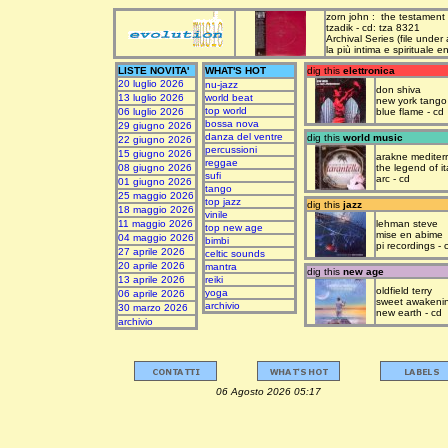
zorn john : the testament
tzadik - cd: tza 8321
Archival Series (file under
la più intima e spirituale 
LISTE NOVITA'
WHAT'S HOT
dig this
elettronica
20 luglio 2026
nu-jazz
don shiva
13 luglio 2026
world beat
new york tango
top world
06 luglio 2026
blue flame - cd
bossa nova
29 giugno 2026
danza del ventre
dig this
world music
22 giugno 2026
percussioni
15 giugno 2026
arakne mediter
reggae
08 giugno 2026
the legend of it
sufi
arc - cd
01 giugno 2026
tango
25 maggio 2026
top jazz
dig this
jazz
18 maggio 2026
vinile
11 maggio 2026
lehman steve
top new age
mise en abime
04 maggio 2026
bimbi
pi recordings - 
27 aprile 2026
celtic sounds
20 aprile 2026
mantra
dig this
new age
13 aprile 2026
reiki
oldfield terry
yoga
06 aprile 2026
sweet awakeni
archivio
30 marzo 2026
new earth - cd
archivio
06 Agosto 2026 05:17 upda