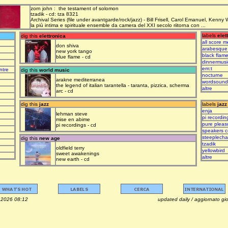
zorn john : the testament of solomon
tzadik - cd: tza 8321
Archival Series (file under avantgarde/rock/jazz) - Bill Frisell, Carol Emanuel, Kenny
la più intima e spirituale ensemble da camera del XXI secolo riitorna con ...
labels
elet
dig this
elettronica
all score m
don shiva
arabesque
new york tango
black flam
blue flame - cd
dinnermusi
em:t
ntre
dig this
world music
nocturne
arakne mediterranea
wordsound
the legend of italian tarantella - taranta, pizzica, scherma
altre
arc - cd
dig this
jazz
labels
jazz
enja
lehman steve
pi recordin
mise en abime
pure pleas
pi recordings - cd
speakers c
steeplech
dig this
new age
tzadik
oldfield terry
yellowbird
sweet awakenings
altre
new earth - cd
osto 2026 08:12 updated daily / aggiornato giorna