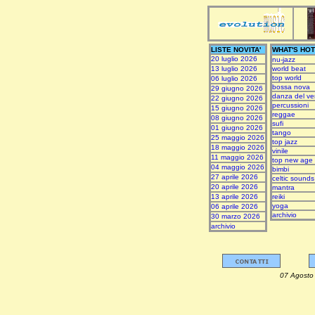
LISTE NOVITA'
WHAT'S HOT
20 luglio 2026
nu-jazz
13 luglio 2026
world beat
top world
06 luglio 2026
bossa nova
29 giugno 2026
danza del ve
22 giugno 2026
percussioni
15 giugno 2026
reggae
08 giugno 2026
sufi
01 giugno 2026
tango
25 maggio 2026
top jazz
18 maggio 2026
vinile
11 maggio 2026
top new age
04 maggio 2026
bimbi
27 aprile 2026
celtic sounds
20 aprile 2026
mantra
13 aprile 2026
reiki
yoga
06 aprile 2026
archivio
30 marzo 2026
archivio
07 Ag