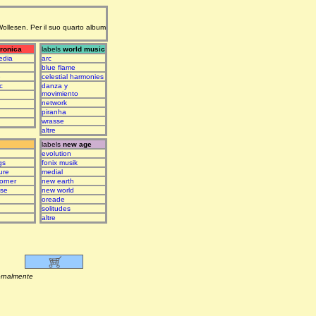
 Wollesen. Per il suo quarto album
tronica
labels
world music
edia
arc
blue flame
e
celestial harmonies
c
danza y
movimiento
network
piranha
wrasse
altre
labels
new age
evolution
gs
fonix musik
ure
medial
orner
new earth
ase
new world
oreade
solitudes
altre
lmente