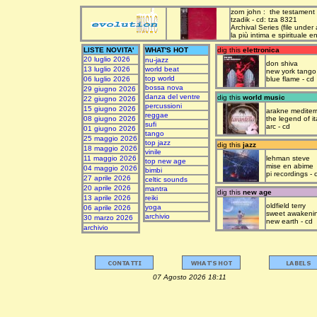
zorn john : the testament
tzadik - cd: tza 8321
Archival Series (file under
la più intima e spirituale 
LISTE NOVITA'
WHAT'S HOT
dig this
elettronica
20 luglio 2026
nu-jazz
don shiva
13 luglio 2026
world beat
new york tango
top world
06 luglio 2026
blue flame - cd
bossa nova
29 giugno 2026
danza del ventre
dig this
world music
22 giugno 2026
percussioni
15 giugno 2026
arakne mediter
reggae
08 giugno 2026
the legend of it
sufi
arc - cd
01 giugno 2026
tango
25 maggio 2026
top jazz
dig this
jazz
18 maggio 2026
vinile
11 maggio 2026
lehman steve
top new age
mise en abime
04 maggio 2026
bimbi
pi recordings - 
27 aprile 2026
celtic sounds
20 aprile 2026
mantra
dig this
new age
13 aprile 2026
reiki
oldfield terry
yoga
06 aprile 2026
sweet awakeni
archivio
30 marzo 2026
new earth - cd
archivio
07 Agosto 2026 18:11 upda