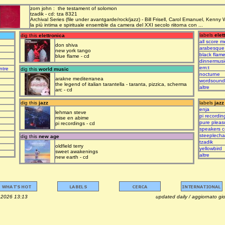
zorn john : the testament of solomon
tzadik - cd: tza 8321
Archival Series (file under avantgarde/rock/jazz) - Bill Frisell, Carol Emanuel, Kenny
la più intima e spirituale ensemble da camera del XXI secolo riitorna con ...
labels
elet
dig this
elettronica
all score m
don shiva
arabesque
new york tango
black flam
blue flame - cd
dinnermusi
em:t
ntre
dig this
world music
nocturne
arakne mediterranea
wordsound
the legend of italian tarantella - taranta, pizzica, scherma
altre
arc - cd
dig this
jazz
labels
jazz
enja
lehman steve
pi recordin
mise en abime
pure pleas
pi recordings - cd
speakers c
steeplech
dig this
new age
tzadik
oldfield terry
yellowbird
sweet awakenings
altre
new earth - cd
osto 2026 13:13 updated daily / aggiornato giorna