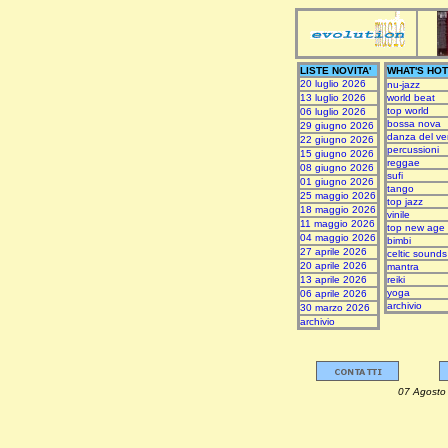
LISTE NOVITA'
WHAT'S HOT
20 luglio 2026
nu-jazz
13 luglio 2026
world beat
top world
06 luglio 2026
bossa nova
29 giugno 2026
danza del ve
22 giugno 2026
percussioni
15 giugno 2026
reggae
08 giugno 2026
sufi
01 giugno 2026
tango
25 maggio 2026
top jazz
18 maggio 2026
vinile
11 maggio 2026
top new age
04 maggio 2026
bimbi
27 aprile 2026
celtic sounds
20 aprile 2026
mantra
13 aprile 2026
reiki
yoga
06 aprile 2026
archivio
30 marzo 2026
archivio
07 Ag