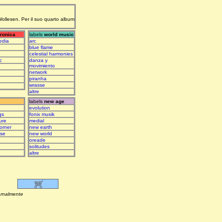
 Wollesen. Per il suo quarto album
tronica
labels
world music
edia
arc
blue flame
e
celestial harmonies
c
danza y
movimiento
network
piranha
wrasse
altre
labels
new age
evolution
gs
fonix musik
ure
medial
orner
new earth
ase
new world
oreade
solitudes
altre
lmente